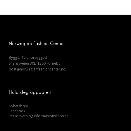
Norwegian Fashion Center
Bygg L (Telenorbygget)
Snarøyveien 30L, 1360 Fornebu
post@norwegianfashioncenter.no
Hold deg oppdatert
Nyhetsbrev
Facebook
Personvern og informasjonskapsler