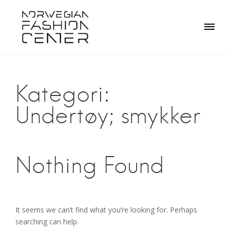
Skip
to
content
Kategori:
Undertøy; smykker
Nothing Found
It seems we can’t find what you’re looking for. Perhaps
searching can help.