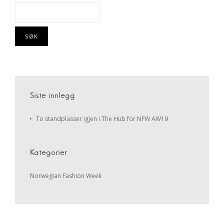
Søk
etter:
Siste innlegg
To standplasser igjen i The Hub for NFW AW19
Kategorier
Norwegian Fashion Week