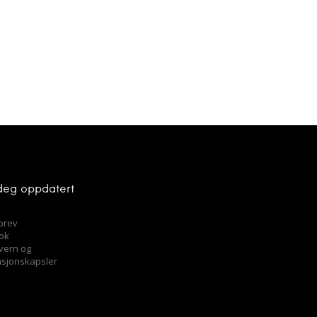
deg oppdatert
brev
ok
vern og
asjonskapsler