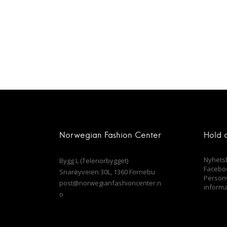
Norwegian Fashion Center
Hold 
Nyhets
Bygg L (Telenorbygget)
Facebo
Snarøyveien 30L, 1360 Fornebu
Person
post@norwegianfashioncenter.n
inform
o