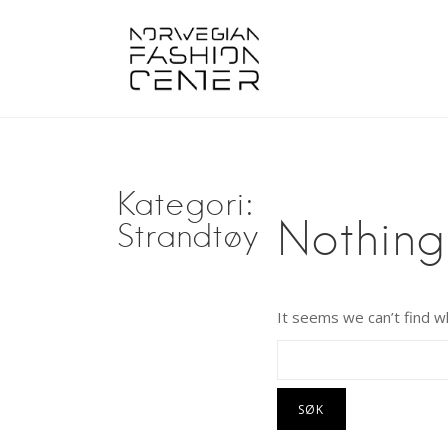
Skip
to
content
Kategori:
Nothing
Strandtøy
It seems we can’t find wh
Søk
etter: