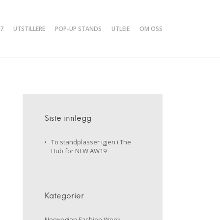
7
UTSTILLERE
POP-UP STANDS
UTLEIE
OM OSS
Siste innlegg
To standplasser igjen i The
Hub for NFW AW19
Kategorier
Norwegian Fashion Week