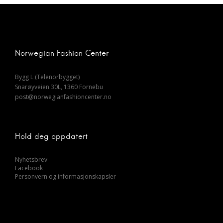
Norwegian Fashion Center
Bygg L (Telenorbygget)
Snarøyveien 30L, 1360 Fornebu
post@norwegianfashioncenter.no
Hold deg oppdatert
Nyhetsbrev
Facebook
Personvern og informasjonskapsler