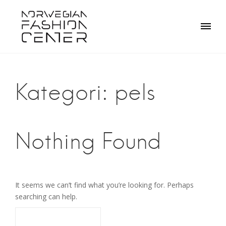
Skip
to
content
Kategori:
pels
Nothing Found
It seems we can’t find what you’re looking for. Perhaps
searching can help.
Søk
etter: