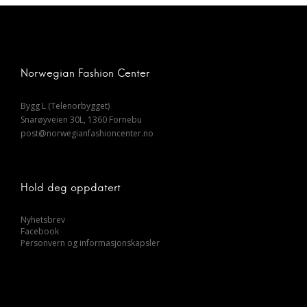
Norwegian Fashion Center
Bygg L (Telenorbygget)
Snarøyveien 30L, 1360 Fornebu
post@norwegianfashioncenter.no
Hold deg oppdatert
Nyhetsbrev
Facebook
Personvern og informasjonskapsler