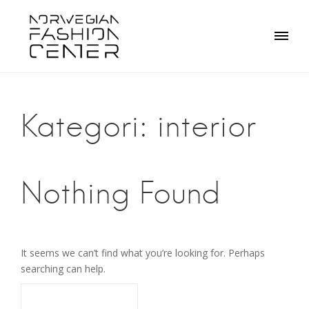
Skip
to
content
Kategori:
interior
Nothing Found
It seems we can’t find what you’re looking for. Perhaps
searching can help.
Søk
etter: