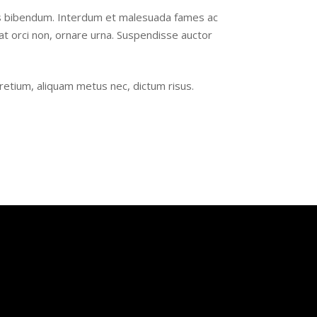
tis bibendum. Interdum et malesuada fames ac
iat orci non, ornare urna. Suspendisse auctor
 pretium, aliquam metus nec, dictum risus.