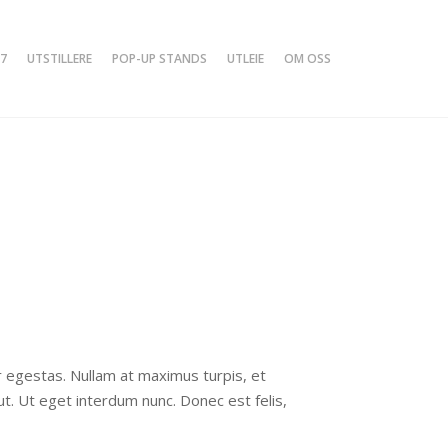
7
UTSTILLERE
POP-UP STANDS
UTLEIE
OM OSS
or egestas. Nullam at maximus turpis, et
ut. Ut eget interdum nunc. Donec est felis,