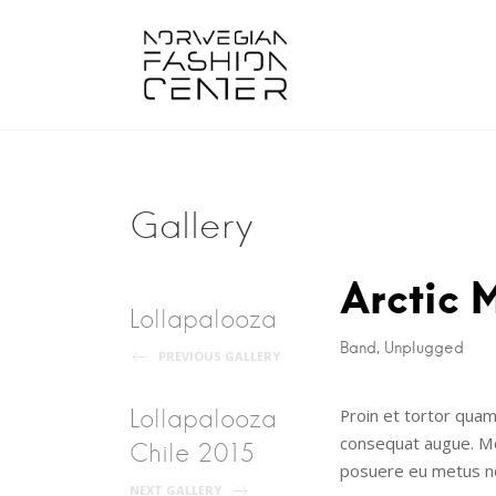
Skip
to
content
Gallery
Post
Arctic 
Lollapalooza
navigation
Band
Unplugged
,
PREVIOUS GALLERY
Lollapalooza
Proin et tortor quam
consequat augue. Morb
Chile 2015
posuere eu metus non
NEXT GALLERY