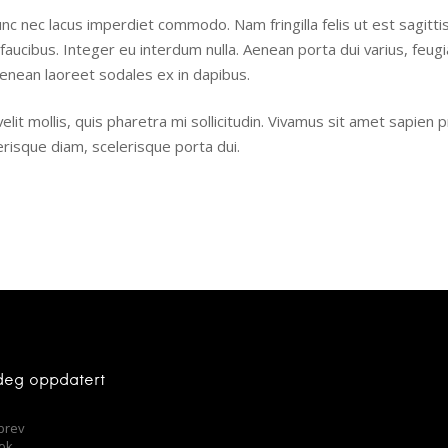
nc nec lacus imperdiet commodo. Nam fringilla felis ut est sagit
 faucibus. Integer eu interdum nulla. Aenean porta dui varius, feug
enean laoreet sodales ex in dapibus.
elit mollis, quis pharetra mi sollicitudin. Vivamus sit amet sapien
risque diam, scelerisque porta dui.
deg oppdatert
brev
ok