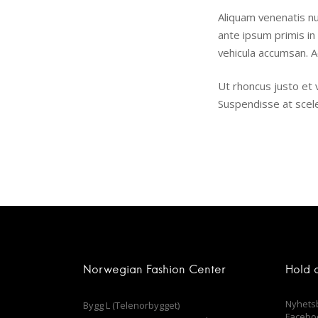
Aliquam venenatis nu
ante ipsum primis in
vehicula accumsan. A
Ut rhoncus justo et v
Suspendisse at scele
Norwegian Fashion Center
Hold 
Nyhets
Bygg L (Telenorbygget)
Facebo